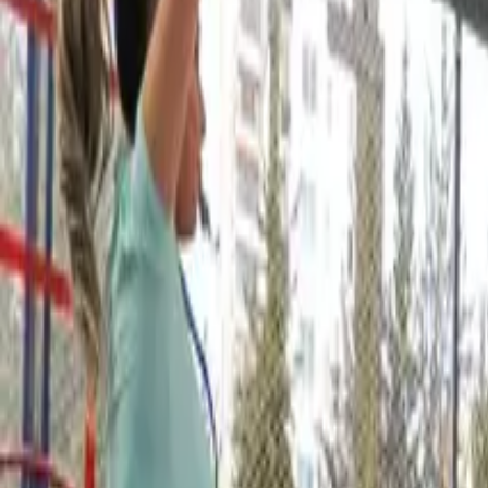
Eğitim
Hizmetler
Yol Tarifi Al
Atölyeler
Olanaklar
Kadro
Başarılar
İlet
✦
Kampüs Turu Planla