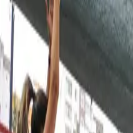
Anasayfa
/
Kampüsler
/
100. Yıl
Kademeler
Anaokulu • İlkokul • Ortaokul • Fen ve Anadolu Lise
İlçe
Çukurova