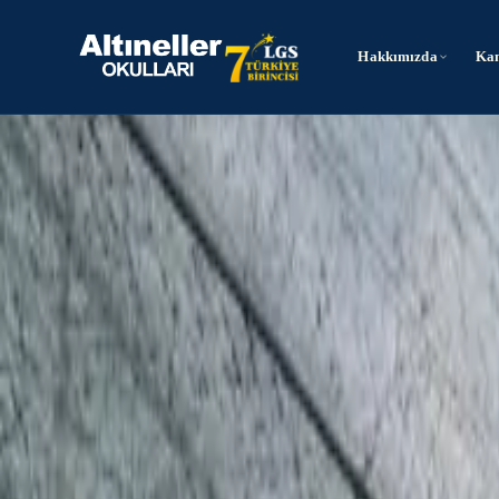
Ücretsiz Başvuru
Hakkımızda
Ka
0501 464 82 94
info@altineller.k12.tr