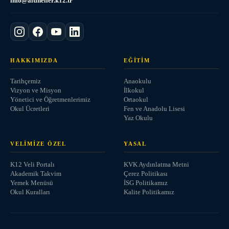
info@altineller.k12.tr
HAKKIMIZDA
EĞITIM
Tarihçemiz
Anaokulu
Vizyon ve Misyon
İlkokul
Yönetici ve Öğretmenlerimiz
Ortaokul
Okul Ücretleri
Fen ve Anadolu Lisesi
Yaz Okulu
VELIMIZE ÖZEL
YASAL
K12 Veli Portalı
KVK Aydınlatma Metni
Akademik Takvim
Çerez Politikası
Yemek Menüsü
İSG Politikamız
Okul Kuralları
Kalite Politikamız