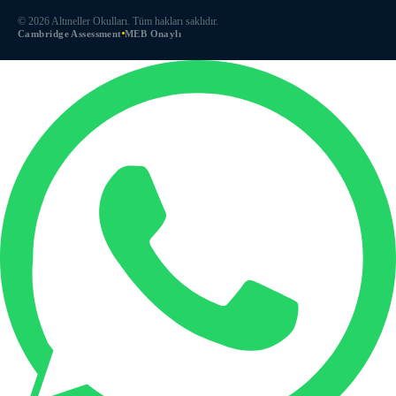
©
2026
Altıneller Okulları. Tüm hakları saklıdır.
Cambridge Assessment
MEB Onaylı