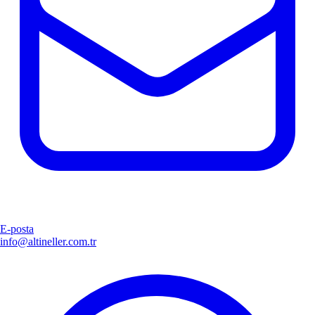
E-posta
info@altineller.com.tr