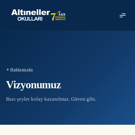
Ücretsiz Başvuru
0501 464 82 94
info@altineller.k12.tr
Hakkımızda
Vizyonumuz
Bazı şeyler kolay kazanılmaz. Güven gibi.